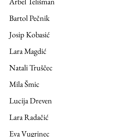
Arbel Telišman
Bartol Pečnik
Josip Kobasić
Lara Magdić
Natali Truščec
Mila Šmic
Lucija Dreven
Lara Radačić
Eva Vugrinec