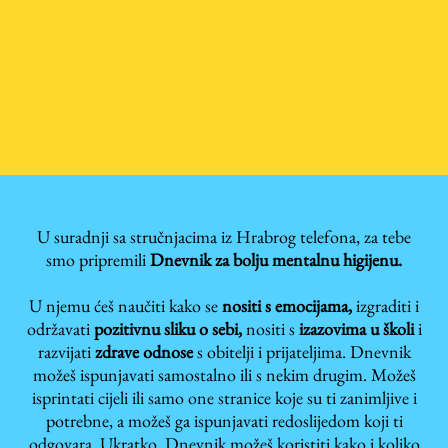
U suradnji sa stručnjacima iz Hrabrog telefona, za tebe
smo pripremili
Dnevnik za bolju mentalnu higijenu.
U njemu ćeš naučiti kako se
nositi s emocijama,
izgraditi i
održavati
pozitivnu sliku o sebi,
nositi s
izazovima u školi
i
razvijati
zdrave odnose
s obitelji i prijateljima. Dnevnik
možeš ispunjavati samostalno ili s nekim drugim. Možeš
isprintati cijeli ili samo one stranice koje su ti zanimljive i
potrebne, a možeš ga ispunjavati redoslijedom koji ti
odgovara. Ukratko, Dnevnik možeš koristiti kako i koliko