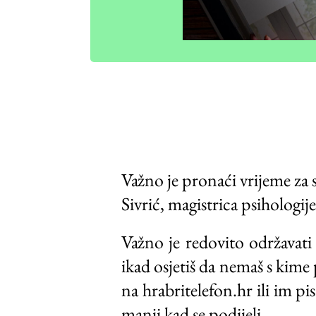
Važno je pronaći vrijeme za s
Sivrić, magistrica psihologij
Važno je redovito održavati
ikad osjetiš da nemaš s kime
na hrabritelefon.hr ili im p
manji kad se podijeli.