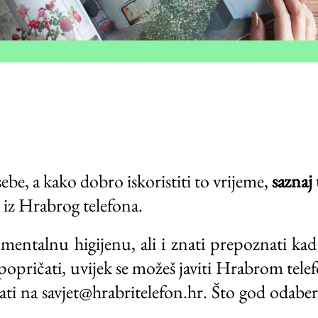
ebe, a kako dobro iskoristiti to vrijeme,
saznaj 
e iz Hrabrog telefona.
 mentalnu higijenu, ali i znati prepoznati k
 popričati, uvijek se možeš javiti Hrabrom tel
isati na savjet@hrabritelefon.hr. Što god odaber