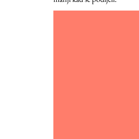
Video
Player