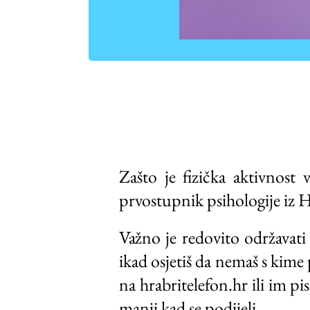
Zašto je fizička aktivnost
prvostupnik psihologije iz 
Važno je redovito održavati
ikad osjetiš da nemaš s kime
na hrabritelefon.hr ili im p
manji kad se podijeli.