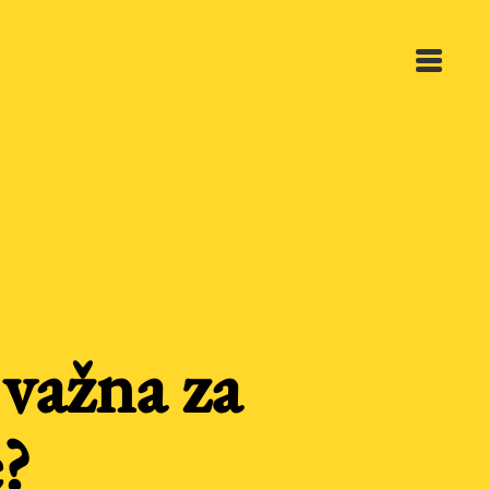
 važna za
?