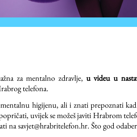
 važna za mentalno zdravlje,
u videu u nast
Hrabrog telefona.
 mentalnu higijenu, ali i znati prepoznati k
 popričati, uvijek se možeš javiti Hrabrom tel
isati na savjet@hrabritelefon.hr. Što god odaber