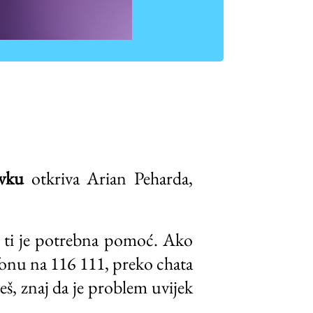
avku
otkriva Arian Peharda,
ad ti je potrebna pomoć. Ako
efonu na 116 111, preko chata
eš, znaj da je problem uvijek