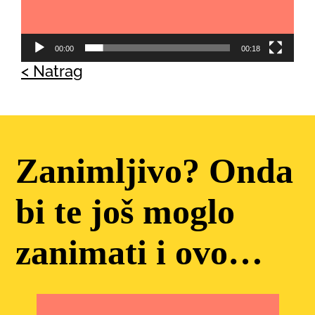
00:00
00:18
< Natrag
Zanimljivo? Onda
bi te još moglo
zanimati i ovo…