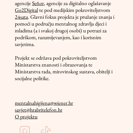
agencije
Señor
, agencije za digitalno oglašavanje
Go2Digital
te pod medijskim pokroviteljstvom
24sata
. Glavni fokus projekta je pružanje znanja i
pomoći u području mentalnog zdravlja djeci i
mladima (a i svakoj drugoj osobi) u potrazi za
podrškom, razumijevanjem, kao i korisnim
savjetima.
Projekt se održava pod pokroviteljstvom
Ministarstva znanosti i obrazovanja te
Ministarstva rada, mirovinskog sustava, obitelji i
socijalne politike.
mentalnahigijena@wiener.hr
savjet@hrabritelefon.hr
O projektu