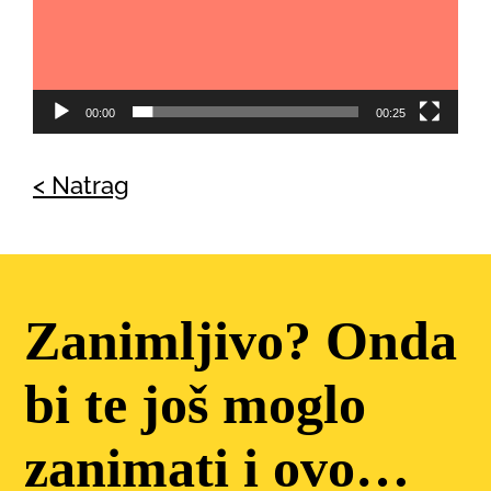
00:00
00:25
< Natrag
Zanimljivo? Onda
bi te još moglo
zanimati i ovo…