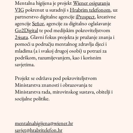
Mentalna higijena je projekt
Wiener osiguranja
VIG
pokrenut u suradnji s
Hrabrim telefonom
, uz
partnerstvo digitalne agencije
iProspect
, kreativne
agencije
Señor
, agencije za digitalno oglašavanje
Go2Digital
te pod medijskim pokroviteljstvom
24sata
. Glavni fokus projekta je pružanje znanja i
pomoći u području mentalnog zdravlja djeci i
mladima (a i svakoj drugoj osobi) u potrazi za
podrškom, razumijevanjem, kao i korisnim
savjetima.
Projekt se održava pod pokroviteljstvom
Ministarstva znanosti i obrazovanja te
Ministarstva rada, mirovinskog sustava, obitelji i
socijalne politike.
mentalnahigijena@wiener.hr
savjet@hrabritelefon.hr