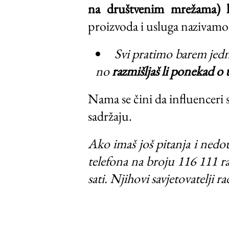
na društvenim mrežama) ka
proizvoda i usluga nazivam
Svi pratimo barem jedn
no
razmišljaš li ponekad o t
Nama se čini da influenceri s
sadržaju.
Ako imaš još pitanja i nedo
telefona na broju 116 111 ra
sati. Njihovi savjetovatelji r