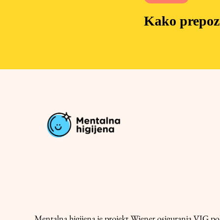
Kako prepozn
Mentalna higijena je projekt
Wiener osiguranja VIG
pok