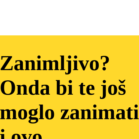
Zanimljivo?
Onda bi te još
moglo zanimati
i ovo…