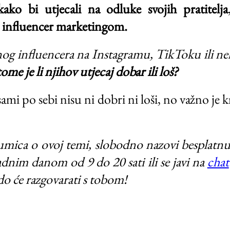
ko bi utjecali na odluke svojih pratitelja
o
influencer marketingom.
og influencera na Instagramu, TikToku ili ne
ome je li njihov utjecaj dobar ili loš?
ami po sebi nisu ni dobri ni loši, no važno je k
umica o ovoj temi, slobodno nazovi besplatnu 
dnim danom od 9 do 20 sati ili se javi na
chat
ado će razgovarati s tobom!