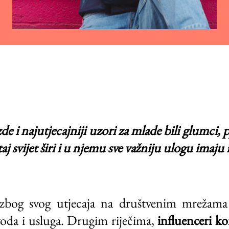
 i najutjecajniji uzori za mlade bili glumci, pj
aj svijet širi i u njemu sve važniju ulogu imaju 
 zbog svog utjecaja na društvenim mrežam
voda i usluga. Drugim riječima,
influenceri ko