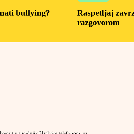
ati bullying?
Raspetljaj zavr
razgovorom
renut u suradnji s
Hrabrim telefonom
, uz