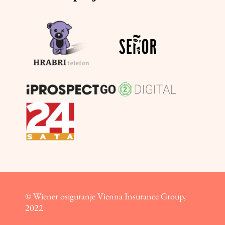
© Wiener osiguranje Vienna Insurance Group,
2022