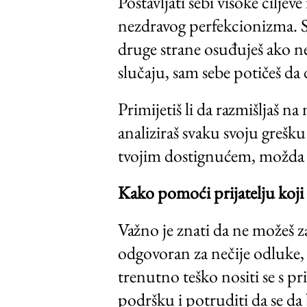
Postavljati sebi visoke ciljev
nezdravog perfekcionizma. S j
druge strane osuđuješ ako ne
slučaju, sam sebe potičeš da d
Primijetiš li da razmišljaš n
analiziraš svaku svoju grešk
tvojim dostignućem, možda je
Kako pomoći prijatelju koji 
Važno je znati da ne možeš za
odgovoran za nečije odluke, 
trenutno teško nositi se s p
podršku i potruditi da se da