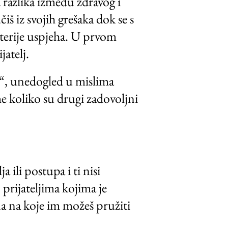
ta razlika između zdravog i
š iz svojih grešaka dok se s
riterije uspjeha. U prvom
jatelj.
ram“, unedogled u mislima
me koliko su drugi zadovoljni
ili postupa i ti nisi
 prijateljima kojima je
na na koje im možeš pružiti