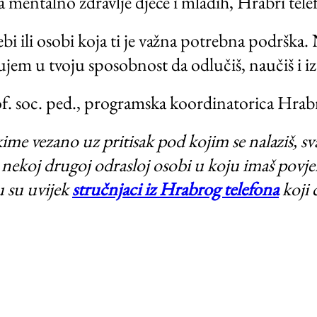
a mentalno zdravlje djece i mladih, Hrabri tele
ebi ili osobi koja ti je važna potrebna podrška
jem u tvoju sposobnost da odlučiš, naučiš i iza
. soc. ped., programska koordinatorica Hrab
ime vezano uz pritisak pod kojim se nalaziš, sv
nekoj drugoj odrasloj osobi u koju imaš povje
u su uvijek
stručnjaci iz Hrabrog telefona
koji ć