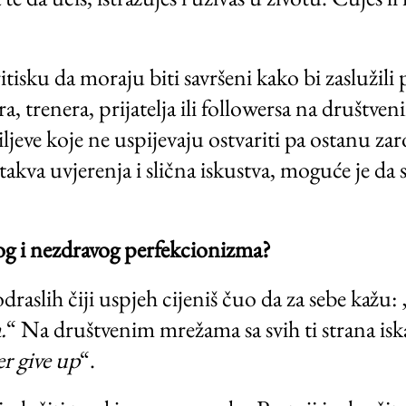
isku da moraju biti savršeni kako bi zaslužili 
ra, trenera, prijatelja ili followersa na društ
iljeve koje ne uspijevaju ostvariti pa ostanu zar
i takva uvjerenja i slična iskustva, moguće je d
vog i nezdravog perfekcionizma?
draslih čiji uspjeh cijeniš čuo da za sebe kažu: 
.
“ Na društvenim mrežama sa svih ti strana isk
r give up
“.