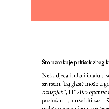
Što uzrokuje pritisak zbog 
Neka djeca i mladi imaju u se
savršeni. Taj glasić može ti 
neuspjeh
”, ili “
Ako opet ne us
poslušamo, može biti zastrašu
prilično nezgodan i sprečava t