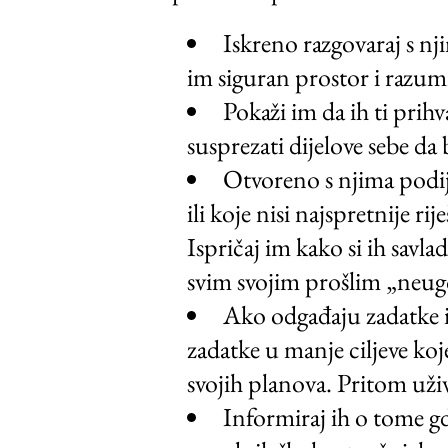
Iskreno razgovaraj s nj
im siguran prostor i razumi
Pokaži im da ih ti prihv
susprezati dijelove sebe da b
Otvoreno s njima podije
ili koje nisi najspretnije ri
Ispričaj im kako si ih savl
svim svojim prošlim „neugo
Ako odgađaju zadatke iz
zadatke u manje ciljeve koje
svojih planova. Pritom uži
Informiraj ih o tome g