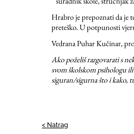
suradnik škole, stručnjak z
Hrabro je prepoznati da je t
preteško. U potpunosti vjeru
Vedrana Puhar Kučinar, prof
Ako poželiš razgovarati s nek
svom školskom psihologu ili 
siguran/sigurna što i kako, t
< Natrag