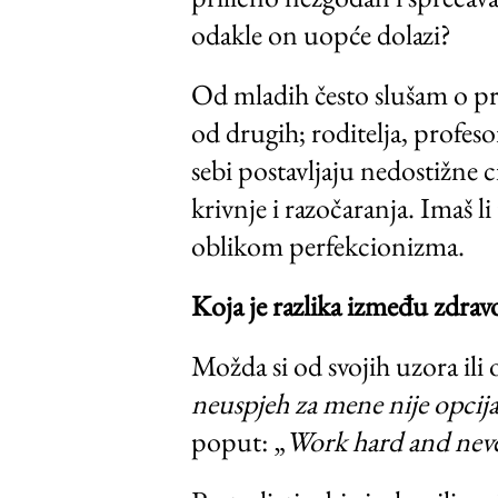
odakle on uopće dolazi?
Od mladih često slušam o prit
od drugih; roditelja, profeso
sebi postavljaju nedostižne c
krivnje i razočaranja. Imaš l
oblikom perfekcionizma.
Koja je razlika između zdra
Možda si od svojih uzora ili o
neuspjeh za mene nije opcija
poput: „
Work hard and neve