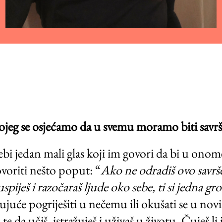
kojeg se osjećamo da u svemu moramo biti savr
bi jedan mali glas koji im govori da bi u onome 
govoriti nešto poput: “
Ako ne odradiš ovo savrše
piješ i razočaraš ljude oko sebe, ti si jedna g
juće pogriješiti u nečemu ili okušati se u novi
e da učiš, istražuješ i uživaš u životu. Čuješ li 