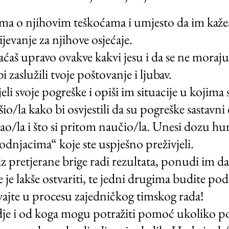
ima o njihovim teškoćama i umjesto da im kažeš š
jevanje za njihove osjećaje.
aćaš upravo ovakve kakvi jesu i da se ne moraju 
i zaslužili tvoje poštovanje i ljubav.
li svoje pogreške i opiši im situacije u kojima 
ješio/la kako bi osvjestili da su pogreške sastavni
adao/la i što si pritom naučio/la. Unesi dozu h
dnjacima“ koje ste uspješno preživjeli.
 pretjerane brige radi rezultata, ponudi im da 
 je lakše ostvariti, te jedni drugima budite pod
vajte u procesu zajedničkog timskog rada!
dje i od koga mogu potražiti pomoć ukoliko po