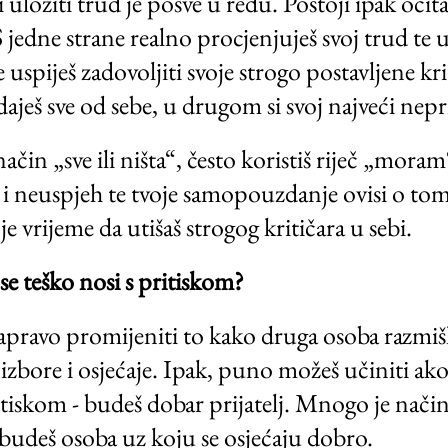
e i uložiti trud je posve u redu. Postoji ipak oči
edne strane realno procjenjuješ svoj trud te uči
 uspiješ zadovoljiti svoje strogo postavljene k
aješ sve od sebe, u drugom si svoj najveći nepri
a način „sve ili ništa“, često koristiš riječ „mo
u i neuspjeh te tvoje samopouzdanje ovisi o to
 vrijeme da utišaš strogog kritičara u sebi.
se teško nosi s pritiskom?
pravo promijeniti to kako druga osoba razmišlja 
izbore i osjećaje. Ipak, puno možeš učiniti ako
ritiskom - budeš dobar prijatelj. Mnogo je nači
 budeš osoba uz koju se osjećaju dobro.