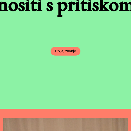
nositi s pritisko
Upijaj znanje