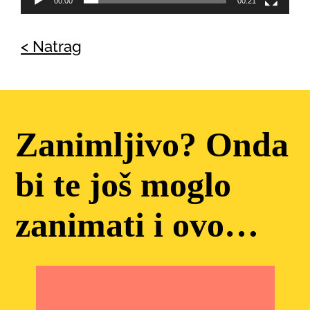
00:00
00:21
< Natrag
Zanimljivo? Onda
bi te još moglo
zanimati i ovo…