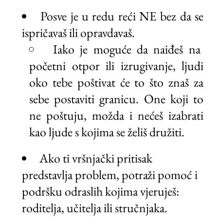
Posve je u redu reći NE bez da se
ispričavaš ili opravdavaš.
Iako je moguće da naiđeš na
početni otpor ili izrugivanje, ljudi
oko tebe poštivat će to što znaš za
sebe postaviti granicu. One koji to
ne poštuju, možda i nećeš izabrati
kao ljude s kojima se želiš družiti.
Ako ti vršnjački pritisak
predstavlja problem, potraži pomoć i
podršku odraslih kojima vjeruješ:
roditelja, učitelja ili stručnjaka.