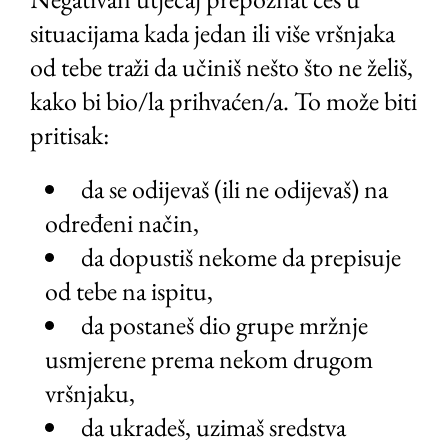
situacijama kada jedan ili više vršnjaka
od tebe traži da učiniš nešto što ne želiš,
kako bi bio/la prihvaćen/a. To može biti
pritisak:
da se odijevaš (ili ne odijevaš) na
određeni način,
da dopustiš nekome da prepisuje
od tebe na ispitu,
da postaneš dio grupe mržnje
usmjerene prema nekom drugom
vršnjaku,
da ukradeš, uzimaš sredstva