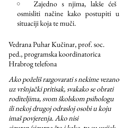
Zajedno s njima, lakše ćeš
osmisliti načine kako postupiti u
situaciji koja te muči.
Vedrana Puhar Kučinar, prof. soc.
ped., programska koordinatorica
Hrabrog telefona
Ako poželiš razgovarati s nekime vezano
uz vršnjački pritisak, svakako se obrati
roditeljima, svom školskom psihologu
ili nekoj drugoj odrasloj osobi u koju
imaš povjerenja. Ako nisi
siguran/sigurna što i kako, tu su uvijek