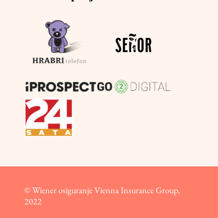
© Wiener osiguranje Vienna Insurance Group,
2022