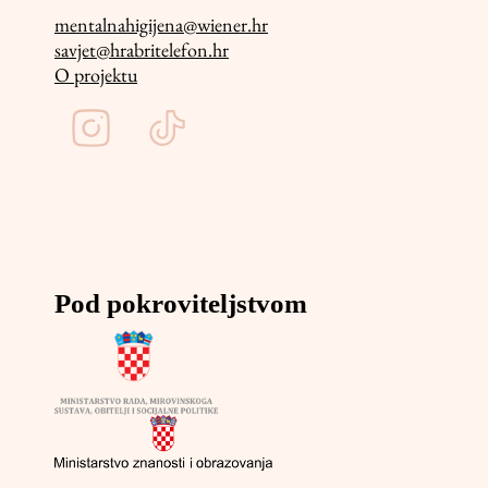
mentalnahigijena@wiener.hr
savjet@hrabritelefon.hr
O projektu
Pod pokroviteljstvom