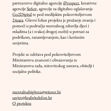
partnerstvo digitalne agencije
iProspect
, kreativne
agencije
Señor
, agencije za digitalno oglašavanje
Go2Digital
te pod medijskim pokroviteljstvom
24sata
. Glavni fokus projekta je pružanje znanja i
pomoći u području mentalnog zdravlja djeci i
mladima (a i svakoj drugoj osobi) u potrazi za
podrškom, razumijevanjem, kao i korisnim
savjetima.
Projekt se održava pod pokroviteljstvom
Ministarstva znanosti i obrazovanja te
Ministarstva rada, mirovinskog sustava, obitelji i
socijalne politike.
mentalnahigijena@wiener.hr
savjet@hrabritelefon.hr
O projektu