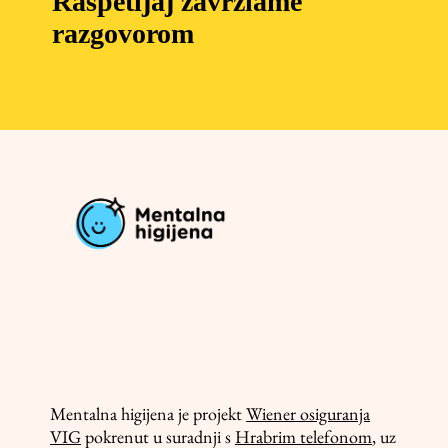
Raspetljaj zavrzlame
razgovorom
Mentalna higijena je projekt
Wiener osiguranja
VIG
pokrenut u suradnji s
Hrabrim telefonom
, uz