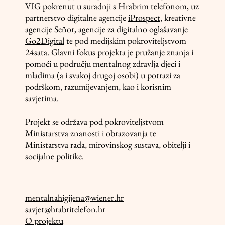
VIG
pokrenut u suradnji s
Hrabrim telefonom
, uz
partnerstvo digitalne agencije
iProspect
, kreativne
agencije
Señor
, agencije za digitalno oglašavanje
Go2Digital
te pod medijskim pokroviteljstvom
24sata
. Glavni fokus projekta je pružanje znanja i
pomoći u području mentalnog zdravlja djeci i
mladima (a i svakoj drugoj osobi) u potrazi za
podrškom, razumijevanjem, kao i korisnim
savjetima.
Projekt se održava pod pokroviteljstvom
Ministarstva znanosti i obrazovanja te
Ministarstva rada, mirovinskog sustava, obitelji i
socijalne politike.
mentalnahigijena@wiener.hr
savjet@hrabritelefon.hr
O projektu