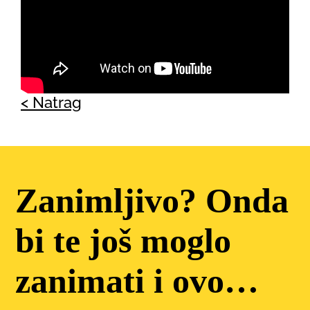
< Natrag
Zanimljivo? Onda
bi te još moglo
zanimati i ovo…