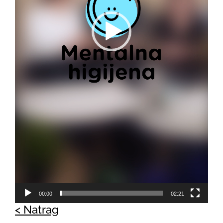
00:00
02:21
< Natrag