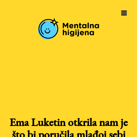
Ema Luketin otkrila nam je
što bi poručila mlađoj sebi