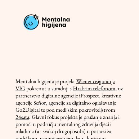
Mentalna higijena je projekt
Wiener osiguranja
VIG
pokrenut u suradnji s
Hrabrim telefonom
, uz
partnerstvo digitalne agencije
iProspect
, kreativne
agencije
Señor
, agencije za digitalno oglašavanje
Go2Digital
te pod medijskim pokroviteljstvom
24sata
. Glavni fokus projekta je pružanje znanja i
pomoći u području mentalnog zdravlja djeci i
mladima (a i svakoj drugoj osobi) u potrazi za
podrškom, razumijevanjem, kao i korisnim