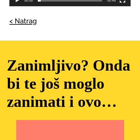
00:00
00:49
< Natrag
Zanimljivo? Onda
bi te još moglo
zanimati i ovo…