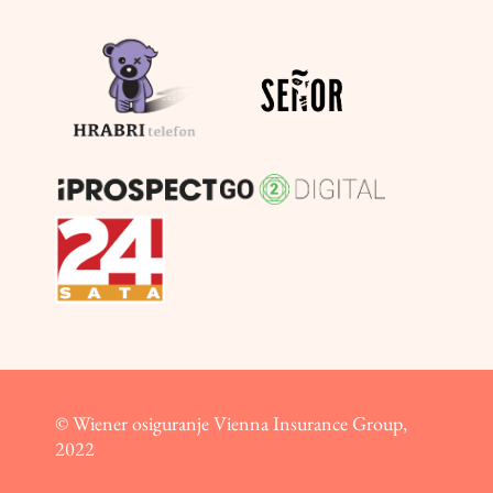
© Wiener osiguranje Vienna Insurance Group,
2022